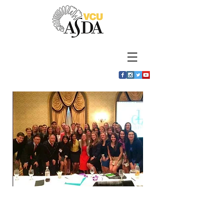
​VCU ASDA
●
520 N. 12th St, Richmond, VA
23298